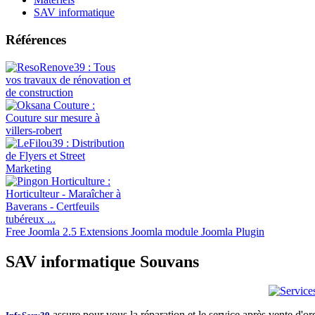
SAV informatique
Références
Free Joomla 2.5 Extensions Joomla module Joomla Plugin
SAV informatique Souvans
assure pour vous la réparation et le service après vente d'o