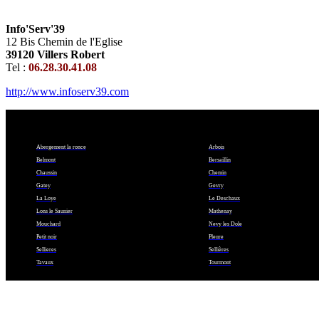
Info'Serv'39
12 Bis Chemin de l'Eglise
39120 Villers Robert
Tel :
06.28.30.41.08
http://www.infoserv39.com
Abergement la ronce
Arbois
Belmont
Bersaillin
Chaussin
Chemin
Gatey
Gevry
La Loye
Le Deschaux
Lons le Saunier
Mathenay
Mouchard
Nevy les Dole
Petit noir
Pleure
Sellieres
Sellières
Tavaux
Tourmont