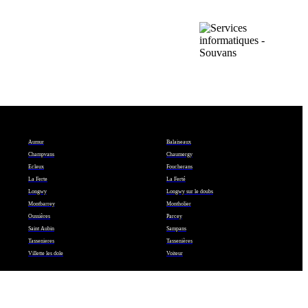
Aumur
Balaiseaux
Champvans
Chaumergy
Ecleux
Foucherans
La Ferte
La Ferté
Longwy
Longwy sur le doubs
Montbarrey
Montholier
Oussières
Parcey
Saint Aubin
Sampans
Tassenieres
Tassenières
Villette les dole
Voiteur