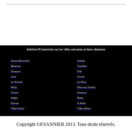
InfoServ39 intervient sur les villes suivantes et leurs alentours
Asnans Beauvoisin
Aumont
Bletterans
Chamblay
Damparis
Dole
Goux
Grozon
Les Essards
Les Hays
Molay
Mont sous Vaudrey
Ounans
Oussieres
Poligny
Rahon
Souvans
St Aubin
Villers Farlay
Villers Robert
Copyright ©P.SANNIER 2013. Tous droits réservés.