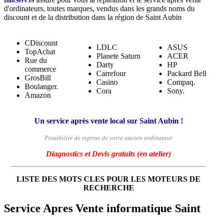
InfoServ39
d'ordinateurs, toutes marques, vendus dans les grands noms du
discount et de la distribution dans la région de Saint Aubin
CDiscount
LDLC
ASUS
TopAchat
Planete Saturn
ACER
Rue du
Darty
HP
commerce
Carrefour
Packard Bell
GrosBill
Casino
Compaq.
Boulanger.
Cora
Sony.
Amazon
Un service après vente local sur Saint Aubin !
Possibilité de reprise de votre ancien ordinateur
Diagnostics et Devis gratuits (en atelier)
LISTE DES MOTS CLES POUR LES MOTEURS DE
RECHERCHE
Service Apres Vente informatique Saint