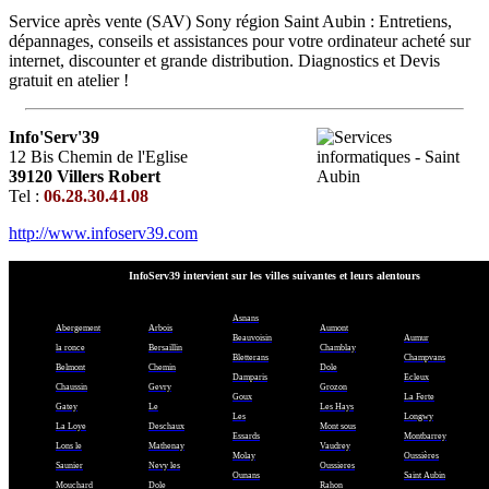
Service après vente (SAV) Sony région Saint Aubin : Entretiens,
dépannages, conseils et assistances pour votre ordinateur acheté sur
internet, discounter et grande distribution. Diagnostics et Devis
gratuit en atelier !
Info'Serv'39
12 Bis Chemin de l'Eglise
39120 Villers Robert
Tel :
06.28.30.41.08
http://www.infoserv39.com
InfoServ39 intervient sur les villes suivantes et leurs alentours
Asnans
Abergement
Arbois
Aumont
Beauvoisin
Aumur
la ronce
Bersaillin
Chamblay
Bletterans
Champvans
Belmont
Chemin
Dole
Damparis
Ecleux
Chaussin
Gevry
Grozon
Goux
La Ferte
Gatey
Le
Les Hays
Les
Longwy
La Loye
Deschaux
Mont sous
Essards
Montbarrey
Lons le
Mathenay
Vaudrey
Molay
Oussières
Saunier
Nevy les
Oussieres
Ounans
Saint Aubin
Mouchard
Dole
Rahon