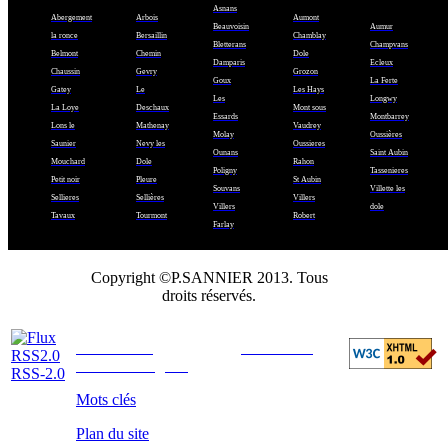
Asnans
Abergement
Arbois
Aumont
Beauvoisin
Aumur
la ronce
Bersaillin
Chamblay
Bletterans
Champvans
Belmont
Chemin
Dole
Damparis
Ecleux
Chaussin
Gevry
Grozon
Goux
La Ferte
Gatey
Le
Les Hays
Les
Longwy
La Loye
Deschaux
Mont sous
Essards
Montbarrey
Lons le
Mathenay
Vaudrey
Molay
Oussières
Saunier
Nevy les
Oussieres
Ounans
Saint Aubin
Mouchard
Dole
Rahon
Poligny
Tassenieres
Petit noir
Pleure
St Aubin
Souvans
Villette les
Sellieres
Sellières
Villers
Villers
dole
Tavaux
Tourmont
Robert
Farlay
Copyright ©P.SANNIER 2013. Tous
droits réservés.
SIRET : 791 139 124 00014 - Conçu par
Info'Serv'39
- hébergeur :
Infomaniak
-
Mentions Légales
RSS-2.0
Mots clés
Plan du site