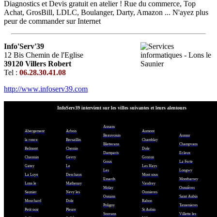
Diagnostics et Devis gratuit en atelier ! Rue du commerce, Top
Achat, GrosBill, LDLC, Boulanger, Darty, Amazon ... N'ayez plus
peur de commander sur Internet
Info'Serv'39
12 Bis Chemin de l'Eglise
39120 Villers Robert
Tel :
06.28.30.41.08
http://www.infoserv39.com
InfoServ39 intervient sur les villes suivantes et leurs alentours
Asnans
Abergement
Arbois
Aumont
Beauvoisin
Aumur
la ronce
Bersaillin
Chamblay
Bletterans
Champvans
Belmont
Chemin
Dole
Damparis
Ecleux
Chaussin
Gevry
Grozon
Goux
La Ferte
Gatey
Le
Les Hays
Les
Longwy
La Loye
Deschaux
Mont sous
Essards
Montbarrey
Lons le
Mathenay
Vaudrey
Molay
Oussières
Saunier
Nevy les
Oussieres
Ounans
Saint Aubin
Mouchard
Dole
Rahon
Poligny
Tassenieres
Petit noir
Pleure
St Aubin
Souvans
Villette les